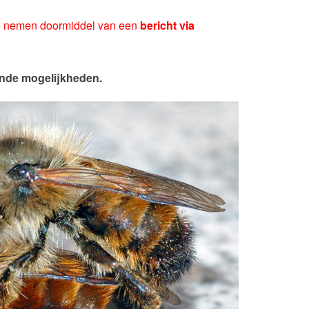
te nemen doormiddel van een
bericht via
aande mogelijkheden.