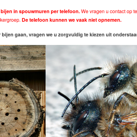
 bijen in spouwmuren per telefoon.
We vragen u contact op 
mkergroep.
De telefoon kunnen we vaak niet opnemen.
r bijen gaan, vragen we u zorgvuldig te kiezen uit onderst