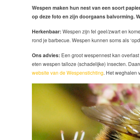
Wespen maken hun nest van een soort papier d
op deze foto en zijn doorgaans balvorming. W
Herkenbaar:
Wespen zijn fel geel/zwart en kome
rond je barbecue. Wespen kunnen soms als ‘opdr
Ons advies:
Een groot wespennest kan overlast g
eten wespen talloze (schadelijke) insecten. Daaro
website van de Wespenstichting
. Het weghalen 