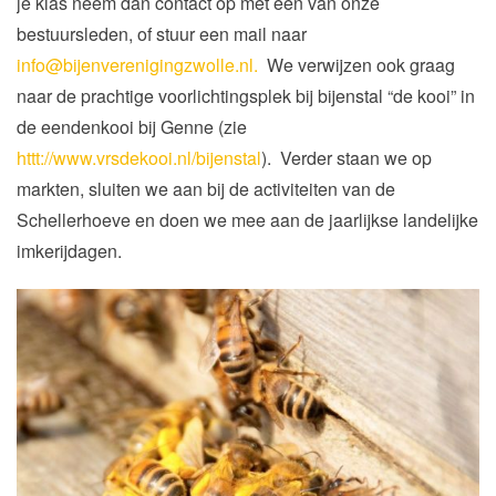
je klas neem dan contact op met een van onze
bestuursleden, of stuur een mail naar
info@bijenverenigingzwolle.nl.
We verwijzen ook graag
naar de prachtige voorlichtingsplek bij bijenstal “de kooi” in
de eendenkooi bij Genne (zie
httt://www.vrsdekooi.nl/bijenstal
). Verder staan we op
markten, sluiten we aan bij de activiteiten van de
Schellerhoeve en doen we mee aan de jaarlijkse landelijke
imkerijdagen.